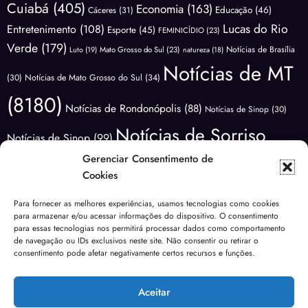
Cuiabá
(405)
Economia
(163)
Educação
(46)
Cáceres
(31)
Lucas do Rio
Entretenimento
(108)
Esporte
(45)
FEMINICÍDIO
(23)
Verde
(179)
Notícias de Brasília
Luto
(19)
Mato Grosso do Sul
(23)
natureza
(18)
Notícias de MT
(30)
Notícias de Mato Grosso do Sul
(34)
(8180)
Notícias de Rondonópolis
(88)
Notícias de Sinop
(30)
Notícias de Sorriso
Notícias de Sinop
(99)
(3406)
Gerenciar Consentimento de
Notícias do
Notícias de Várzea Grande
(65)
Cookies
Brasil
(1173)
Notícias Lucas do
Notícias do Mundo
(88)
Para fornecer as melhores experiências, usamos tecnologias como cookies
Polícia
para armazenar e/ou acessar informações do dispositivo. O consentimento
Rio Verde
(171)
Nova Mutum
(68)
NOVA UBIRATÃ
(29)
para essas tecnologias nos permitirá processar dados como comportamento
(3639)
de navegação ou IDs exclusivos neste site. Não consentir ou retirar o
Política
(1810)
Previsão do Tempo
(81)
consentimento pode afetar negativamente certos recursos e funções.
Sem categoria
Saúde
(138)
Rondonópolis
(99)
segurança
(40)
Sinop
(267)
(185)
Aceitar
Urgente
(49)
Tangará da Serra
(19)
Transito
(24)