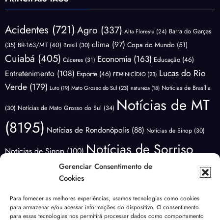
Acidentes
(721)
Agro
(337)
Barra do Garças
Alta Floresta
(24)
clima
(97)
Copa do Mundo
(51)
(35)
BR-163/MT
(40)
Brasil
(30)
Cuiabá
(405)
Economia
(163)
Educação
(46)
Cáceres
(31)
Lucas do Rio
Entretenimento
(108)
Esporte
(46)
FEMINICÍDIO
(23)
Verde
(179)
Notícias de Brasília
Luto
(19)
Mato Grosso do Sul
(23)
natureza
(18)
Notícias de MT
(30)
Notícias de Mato Grosso do Sul
(34)
(8195)
Notícias de Rondonópolis
(88)
Notícias de Sinop
(30)
Notícias de Sorriso
Notícias de Sinop
(100)
(3411)
Gerenciar Consentimento de
Notícias do
Notícias de Várzea Grande
(65)
Cookies
Brasil
(1176)
Notícias Lucas do
Notícias do Mundo
(88)
Para fornecer as melhores experiências, usamos tecnologias como cookies
Polícia
para armazenar e/ou acessar informações do dispositivo. O consentimento
Rio Verde
(171)
Nova Mutum
(68)
NOVA UBIRATÃ
(29)
para essas tecnologias nos permitirá processar dados como comportamento